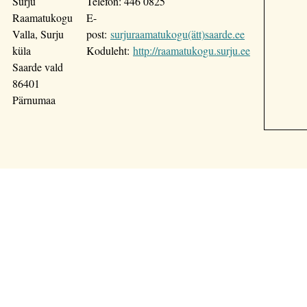
Surju
Telefon: 446 0825
Raamatukogu
E-
Valla, Surju
post:
surjuraamatukogu(ätt)saarde.ee
küla
Koduleht:
http://raamatukogu.surju.ee
Saarde vald
86401
Pärnumaa