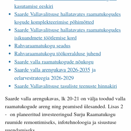
kasutamise eeskiri
Saarde Vallavalitsuse hallatavates raamatukogudes
kogude komplekteerimise põhimõtted
Saarde Vallavalitsuse hallatavates raamatukogudes
isikuandmete töötlemise kord
Rahvaraamatukogu seadus
Rahvaraamatukogu töökorralduse juhend
Saarde valla raamatukogude nõukogu
Saarde valla arengukava 2026-2035
ja
eelarvestrateegia 2026-2029
Saarde Vallavalitsuse tasuliste teenuste hinnakiri
Saarde valla arengukavas, lk 20-21 on välja toodud valla
raamatukogude areng ning peamised ülesanded. Lisas 2
- on planeeritud investeeringud Surju Raamatukogu
ruumide remontimiseks, infotehnoloogia ja sisustuse
uuendamiseks.