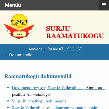
≡
Menüü
Sa oled siin:
Avaleht
RAAMATUKOGUST
Dokumendid
Raamatukogu dokumendid
Dokumendiregister, Saarde Vallavalitsus,
Amphora -
pealkiri
raamatukogu
Surju Raamatkogu põhimäärus
Saarde Vallavalitsuse hallatavate raamatukogude